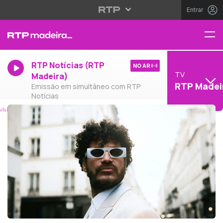
Entrar
RTP Notícias (RTP
NO AR
TV
Madeira)
RTP Madei
Emissão em simultâneo com RTP
Notícias