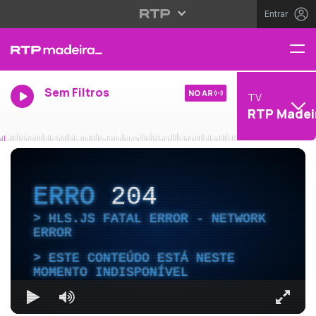
Entrar
Sem Filtros
NO AR
TV
RTP Madei
ERRO
204
HLS.JS FATAL ERROR - NETWORK
ERROR
ESTE CONTEÚDO ESTÁ NESTE
MOMENTO INDISPONÍVEL