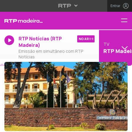
Entrar
RTP Notícias (RTP
NO AR
TV
Madeira)
RTP Madei
Emissão em simultâneo com RTP
Notícias