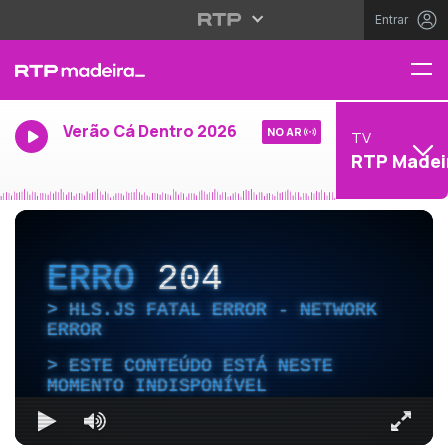
Entrar
Verão Cá Dentro 2026
NO AR
TV
RTP Madei
ERRO
204
HLS.JS FATAL ERROR - NETWORK
ERROR
ESTE CONTEÚDO ESTÁ NESTE
MOMENTO INDISPONÍVEL