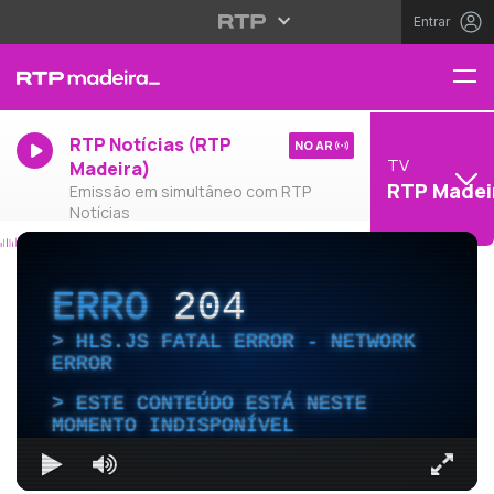
Entrar
RTP Notícias (RTP
NO AR
TV
Madeira)
RTP Madei
Emissão em simultâneo com RTP
Notícias
ERRO
204
HLS.JS FATAL ERROR - NETWORK
ERROR
ESTE CONTEÚDO ESTÁ NESTE
MOMENTO INDISPONÍVEL