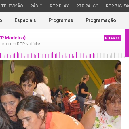
TELEVISÃO
RÁDIO
RTP PLAY
RTP PALCO
RTP ZIG ZA
o
Especiais
Programas
Programação
TP Madeira)
NO AR
neo com RTP Notícias