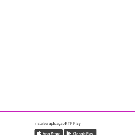
Instale a aplicação
RTP Play
ebook da RTP Madeira
nstagram da RTP Madeira