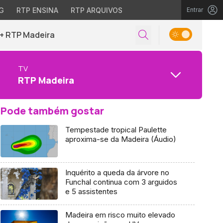
G
RTP ENSINA
RTP ARQUIVOS
Entrar
+ RTP Madeira
TV
RTP Madeira
Pode também gostar
Tempestade tropical Paulette
aproxima-se da Madeira (Áudio)
Inquérito a queda da árvore no
Funchal continua com 3 arguidos
e 5 assistentes
Madeira em risco muito elevado