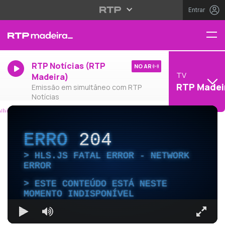
Entrar
RTP Notícias (RTP
NO AR
TV
Madeira)
RTP Madei
Emissão em simultâneo com RTP
Notícias
ERRO
204
HLS.JS FATAL ERROR - NETWORK
ERROR
ESTE CONTEÚDO ESTÁ NESTE
MOMENTO INDISPONÍVEL