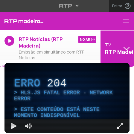
Entrar
RTP Notícias (RTP
NO AR
TV
Madeira)
RTP Madei
Emissão em simultâneo com RTP
Notícias
ERRO
204
HLS.JS FATAL ERROR - NETWORK
ERROR
ESTE CONTEÚDO ESTÁ NESTE
MOMENTO INDISPONÍVEL