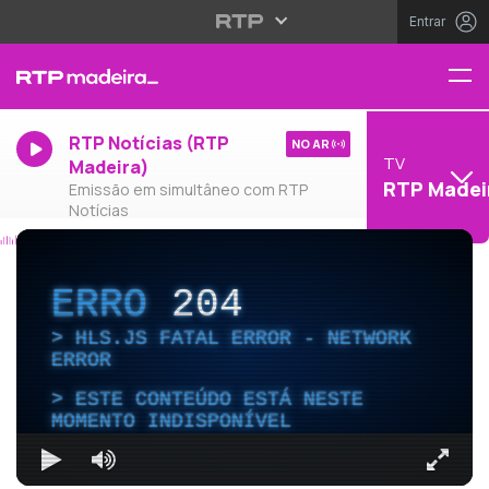
Entrar
RTP Notícias (RTP
NO AR
TV
Madeira)
RTP Madei
Emissão em simultâneo com RTP
Notícias
ERRO
204
HLS.JS FATAL ERROR - NETWORK
ERROR
ESTE CONTEÚDO ESTÁ NESTE
MOMENTO INDISPONÍVEL