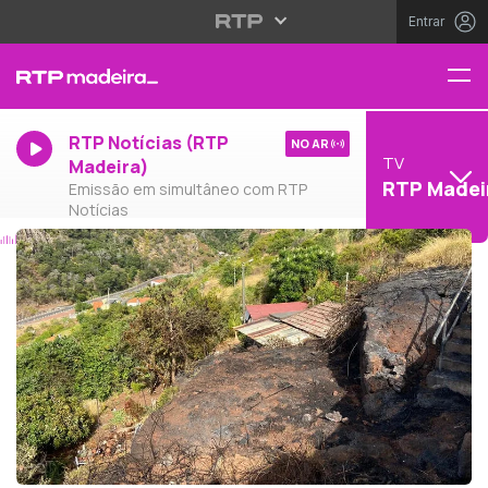
Entrar
RTP Notícias (RTP
NO AR
TV
Madeira)
RTP Madei
Emissão em simultâneo com RTP
Notícias