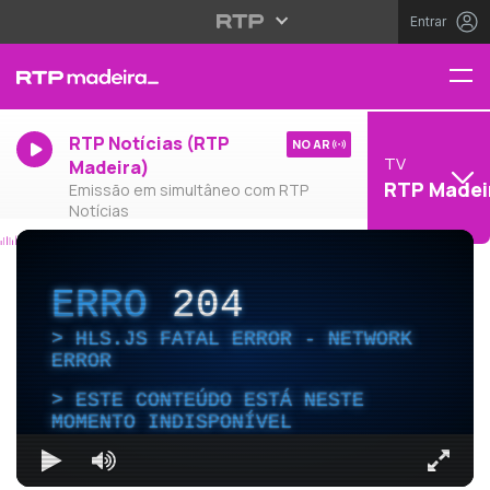
Entrar
RTP Notícias (RTP
NO AR
TV
Madeira)
RTP Madei
Emissão em simultâneo com RTP
Notícias
ERRO
204
HLS.JS FATAL ERROR - NETWORK
ERROR
ESTE CONTEÚDO ESTÁ NESTE
MOMENTO INDISPONÍVEL