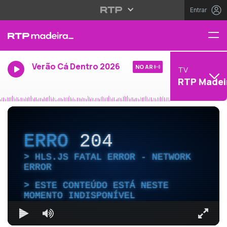
Entrar
Verão Cá Dentro 2026
NO AR
TV
RTP Madei
ERRO
204
HLS.JS FATAL ERROR - NETWORK
ERROR
ESTE CONTEÚDO ESTÁ NESTE
MOMENTO INDISPONÍVEL