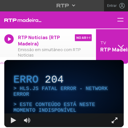
Entrar
RTP Notícias (RTP
NO AR
TV
Madeira)
RTP Madei
Emissão em simultâneo com RTP
Notícias
ERRO
204
HLS.JS FATAL ERROR - NETWORK
ERROR
ESTE CONTEÚDO ESTÁ NESTE
MOMENTO INDISPONÍVEL