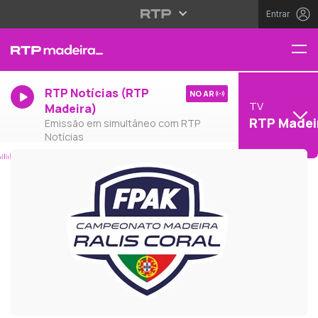
Entrar
RTP Notícias (RTP
NO AR
TV
Madeira)
RTP Madei
Emissão em simultâneo com RTP
Notícias