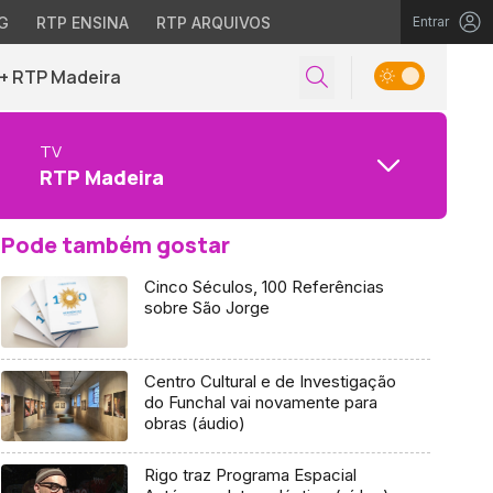
G
RTP ENSINA
RTP ARQUIVOS
Entrar
+ RTP Madeira
TV
RTP Madeira
Pode também gostar
Cinco Séculos, 100 Referências
sobre São Jorge
Centro Cultural e de Investigação
do Funchal vai novamente para
obras (áudio)
Rigo traz Programa Espacial