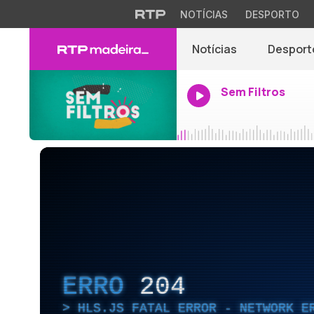
NOTÍCIAS
DESPORTO
Notícias
Desport
Sem Filtros
ERRO
204
HLS.JS FATAL ERROR - NETWORK E