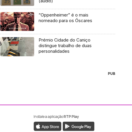
(áudio)
“Oppenheimer” é o mais
nomeado para os Óscares
Prémio Cidade do Caniço
distingue trabalho de duas
personalidades
PUB
Instale a aplicação
RTP Play
ebook da RTP Madeira
nstagram da RTP Madeira