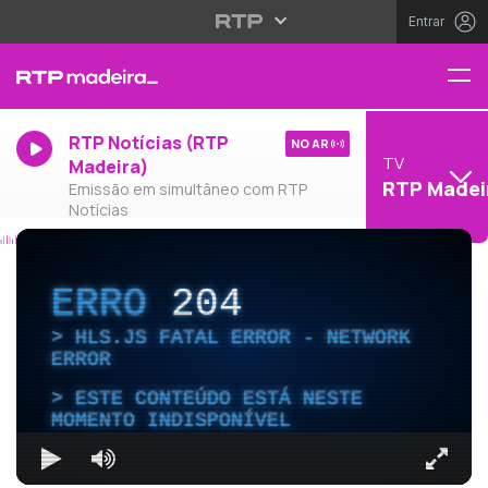
Entrar
RTP Notícias (RTP
NO AR
TV
Madeira)
RTP Madei
Emissão em simultâneo com RTP
Notícias
ERRO
204
HLS.JS FATAL ERROR - NETWORK
ERROR
ESTE CONTEÚDO ESTÁ NESTE
MOMENTO INDISPONÍVEL