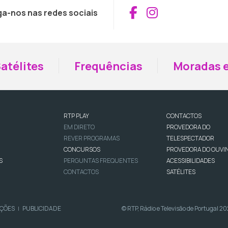
Aceder ao Fac
Aceder ao I
ga-nos nas redes sociais
atélites
Frequências
Moradas e
RTP PLAY
CONTACTOS
EM DIRETO
PROVEDORA DO
REVER PROGRAMAS
TELESPECTADOR
CONCURSOS
PROVEDORA DO OUVI
S
PERGUNTAS FREQUENTES
ACESSIBILIDADES
CONTACTOS
SATÉLITES
IÇÕES
PUBLICIDADE
© RTP, Rádio e Televisão de Portugal 2
|