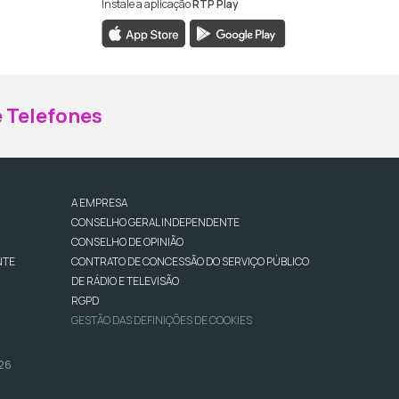
Instale a aplicação
RTP Play
ebook da RTP Madeira
nstagram da RTP Madeira
 Telefones
A EMPRESA
CONSELHO GERAL INDEPENDENTE
CONSELHO DE OPINIÃO
NTE
CONTRATO DE CONCESSÃO DO SERVIÇO PÚBLICO
DE RÁDIO E TELEVISÃO
RGPD
GESTÃO DAS DEFINIÇÕES DE COOKIES
026