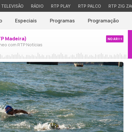
TELEVISÃO
RÁDIO
RTP PLAY
RTP PALCO
RTP ZIG ZA
o
Especiais
Programas
Programação
TP Madeira)
NO AR
neo com RTP Notícias