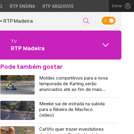
G
RTP ENSINA
RTP ARQUIVOS
Entrar
+ RTP Madeira
TV
RTP Madeira
Pode também gostar
Moldes competitivos para a nova
temporada de Karting serão
anunciados até ao fim de maio
(Áudio)
Meeke sai de estrada na subida
para a Ribeira de Machico
(vídeo)
Cafôfo quer trazer investidores