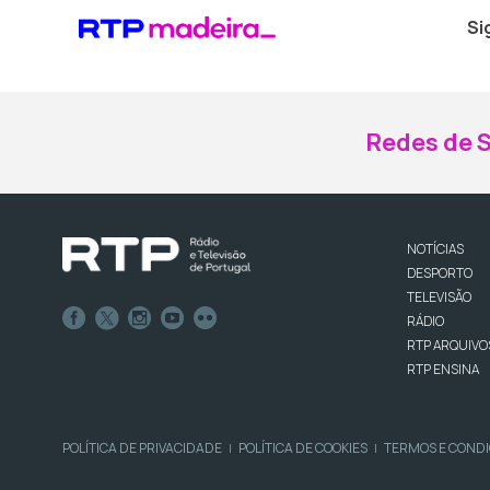
Si
Redes de S
NOTÍCIAS
DESPORTO
TELEVISÃO
RÁDIO
RTP ARQUIVO
RTP ENSINA
POLÍTICA DE PRIVACIDADE
POLÍTICA DE COOKIES
TERMOS E COND
|
|