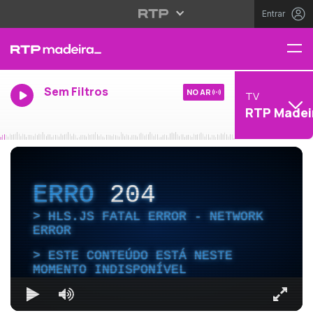
Entrar
Sem Filtros
NO AR
TV
RTP Madei
ERRO
204
HLS.JS FATAL ERROR - NETWORK
ERROR
ESTE CONTEÚDO ESTÁ NESTE
MOMENTO INDISPONÍVEL