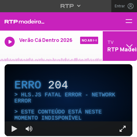
Entrar
Verão Cá Dentro 2026
NO AR
TV
RTP Madei
ERRO
204
HLS.JS FATAL ERROR - NETWORK
ERROR
ESTE CONTEÚDO ESTÁ NESTE
MOMENTO INDISPONÍVEL