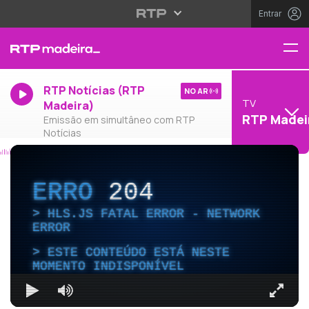
Entrar
RTP Notícias (RTP
NO AR
TV
Madeira)
RTP Madei
Emissão em simultâneo com RTP
Notícias
ERRO
204
HLS.JS FATAL ERROR - NETWORK
ERROR
ESTE CONTEÚDO ESTÁ NESTE
MOMENTO INDISPONÍVEL