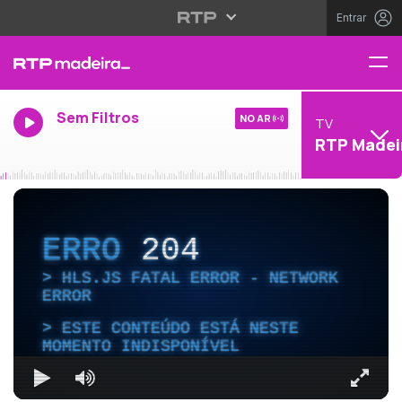
Entrar
Sem Filtros
NO AR
TV
RTP Madei
ERRO
204
HLS.JS FATAL ERROR - NETWORK
ERROR
ESTE CONTEÚDO ESTÁ NESTE
MOMENTO INDISPONÍVEL