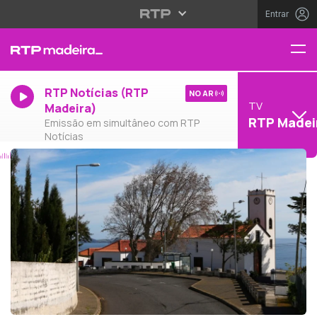
Entrar
RTP Notícias (RTP
NO AR
TV
Madeira)
RTP Madei
Emissão em simultâneo com RTP
Notícias