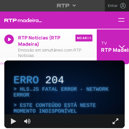
Entrar
RTP Notícias (RTP
NO AR
TV
Madeira)
RTP Madei
Emissão em simultâneo com RTP
Notícias
ERRO
204
HLS.JS FATAL ERROR - NETWORK
ERROR
ESTE CONTEÚDO ESTÁ NESTE
MOMENTO INDISPONÍVEL