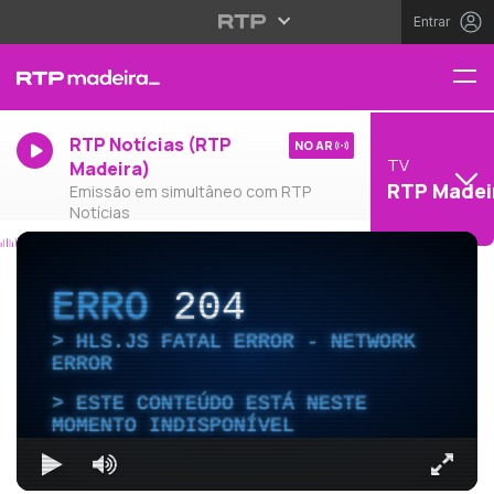
Entrar
RTP Notícias (RTP
NO AR
TV
Madeira)
RTP Madei
Emissão em simultâneo com RTP
Notícias
ERRO
204
HLS.JS FATAL ERROR - NETWORK
ERROR
ESTE CONTEÚDO ESTÁ NESTE
MOMENTO INDISPONÍVEL