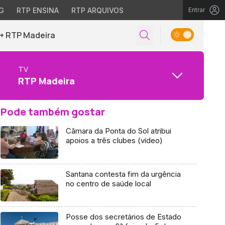
G
RTP ENSINA
RTP ARQUIVOS
Entrar
+ RTP Madeira
TV
RTP Madeira
Pode também gostar
Câmara da Ponta do Sol atribui
apoios a três clubes (vídeo)
Santana contesta fim da urgência
no centro de saúde local
Posse dos secretários de Estado