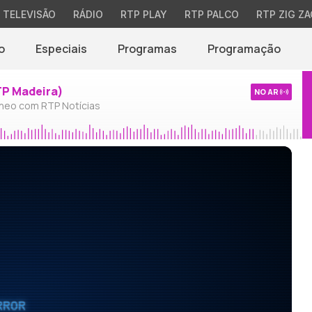
TELEVISÃO
RÁDIO
RTP PLAY
RTP PALCO
RTP ZIG ZA
o
Especiais
Programas
Programação
TP Madeira)
NO AR
neo com RTP Notícias
RROR