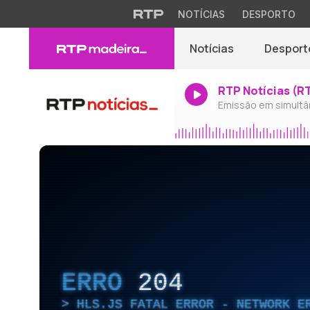
NOTÍCIAS
DESPORTO
Notícias
Desport
RTP Notícias (R
Emissão em simultâ
ERRO
204
HLS.JS FATAL ERROR - NETWORK E