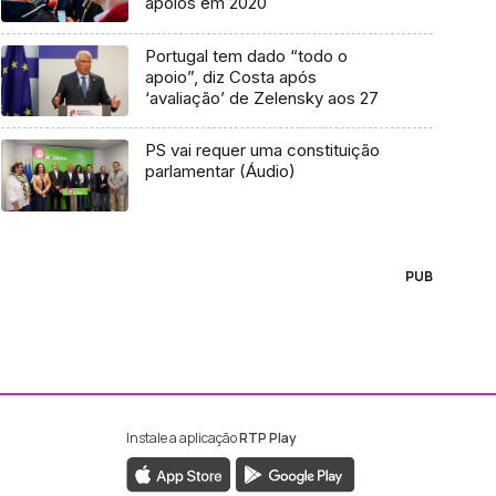
apoios em 2020
Portugal tem dado “todo o
apoio”, diz Costa após
‘avaliação’ de Zelensky aos 27
PS vai requer uma constituição
parlamentar (Áudio)
PUB
Instale a aplicação
RTP Play
ebook da RTP Madeira
nstagram da RTP Madeira