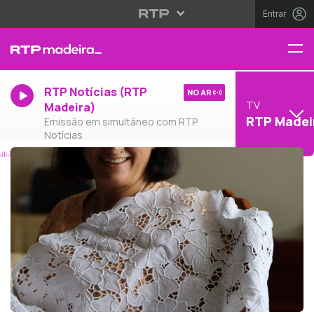
Entrar
RTP Notícias (RTP
NO AR
TV
Madeira)
RTP Madei
Emissão em simultâneo com RTP
Notícias