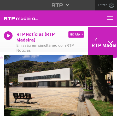
Entrar
RTP Notícias (RTP
NO AR
TV
Madeira)
RTP Madei
Emissão em simultâneo com RTP
Notícias