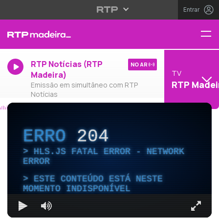
Entrar
RTP Notícias (RTP
NO AR
TV
Madeira)
RTP Madei
Emissão em simultâneo com RTP
Notícias
ERRO
204
HLS.JS FATAL ERROR - NETWORK
ERROR
ESTE CONTEÚDO ESTÁ NESTE
MOMENTO INDISPONÍVEL