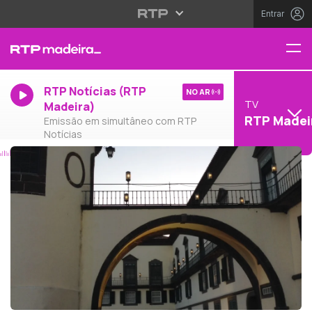
Entrar
RTP Notícias (RTP
NO AR
TV
Madeira)
RTP Madei
Emissão em simultâneo com RTP
Notícias