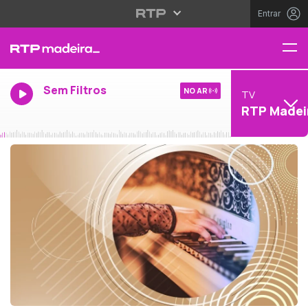
Entrar
Sem Filtros
NO AR
TV
RTP Madei