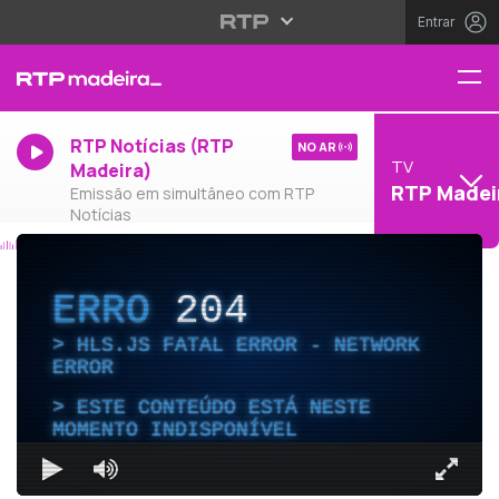
Entrar
RTP Notícias (RTP
NO AR
TV
Madeira)
RTP Madei
Emissão em simultâneo com RTP
Notícias
ERRO
204
HLS.JS FATAL ERROR - NETWORK
ERROR
ESTE CONTEÚDO ESTÁ NESTE
MOMENTO INDISPONÍVEL