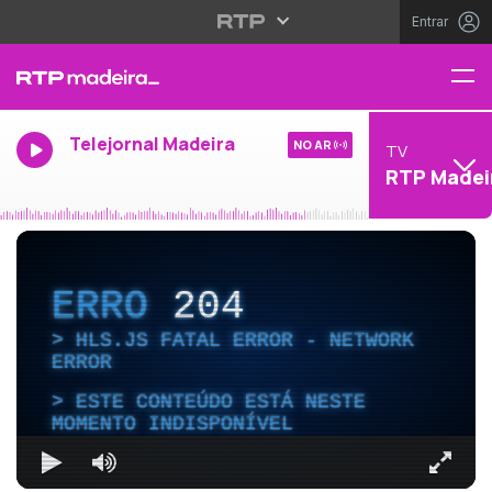
Entrar
Telejornal Madeira
NO AR
TV
RTP Madei
ERRO
204
HLS.JS FATAL ERROR - NETWORK
ERROR
ESTE CONTEÚDO ESTÁ NESTE
MOMENTO INDISPONÍVEL