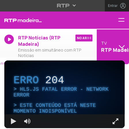
Entrar
RTP Notícias (RTP
NO AR
TV
Madeira)
RTP Madei
Emissão em simultâneo com RTP
Notícias
ERRO
204
HLS.JS FATAL ERROR - NETWORK
ERROR
ESTE CONTEÚDO ESTÁ NESTE
MOMENTO INDISPONÍVEL