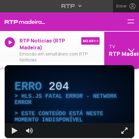
Entrar
RTP Notícias (RTP
NO AR
TV
Madeira)
RTP Madei
Emissão em simultâneo com RTP
Notícias
ERRO
204
HLS.JS FATAL ERROR - NETWORK
ERROR
ESTE CONTEÚDO ESTÁ NESTE
MOMENTO INDISPONÍVEL