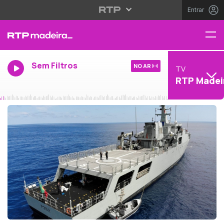
Entrar
Sem Filtros
NO AR
TV
RTP Madei