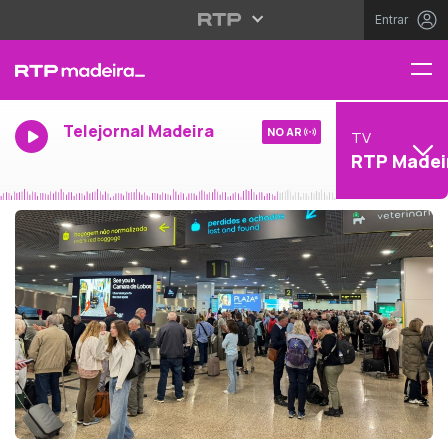
Entrar
Telejornal Madeira
NO AR
TV
RTP Madei