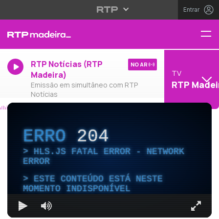
Entrar
RTP Notícias (RTP
NO AR
TV
Madeira)
RTP Madei
Emissão em simultâneo com RTP
Notícias
ERRO
204
HLS.JS FATAL ERROR - NETWORK
ERROR
ESTE CONTEÚDO ESTÁ NESTE
MOMENTO INDISPONÍVEL