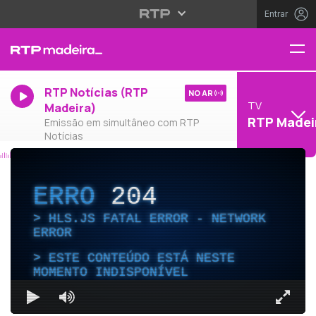
Entrar
RTP Notícias (RTP
NO AR
TV
Madeira)
RTP Madei
Emissão em simultâneo com RTP
Notícias
ERRO
204
HLS.JS FATAL ERROR - NETWORK
ERROR
ESTE CONTEÚDO ESTÁ NESTE
MOMENTO INDISPONÍVEL