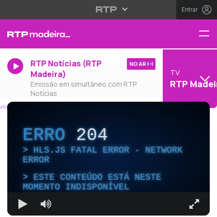
Entrar
RTP Notícias (RTP
NO AR
TV
Madeira)
RTP Madei
Emissão em simultâneo com RTP
Notícias
ERRO
204
HLS.JS FATAL ERROR - NETWORK
ERROR
ESTE CONTEÚDO ESTÁ NESTE
MOMENTO INDISPONÍVEL