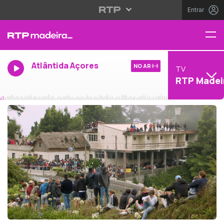
Entrar
Atlântida Açores
NO AR
TV
RTP Madei