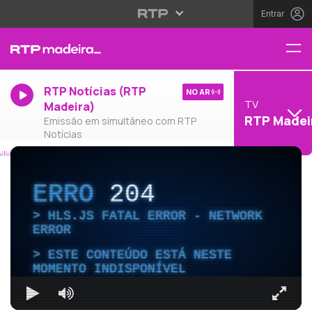
Entrar
RTP Notícias (RTP
NO AR
TV
Madeira)
RTP Madei
Emissão em simultâneo com RTP
Notícias
ERRO
204
HLS.JS FATAL ERROR - NETWORK
ERROR
ESTE CONTEÚDO ESTÁ NESTE
MOMENTO INDISPONÍVEL