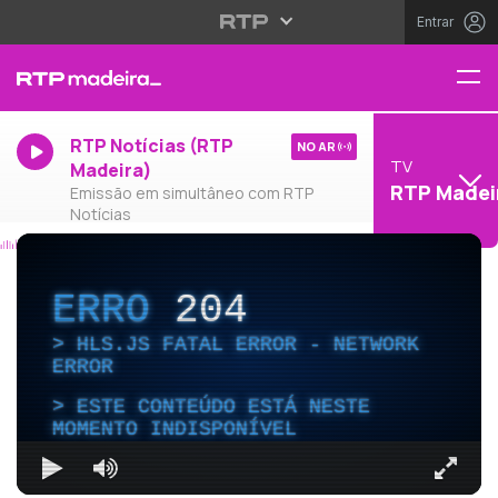
Entrar
RTP Notícias (RTP
NO AR
TV
Madeira)
RTP Madei
Emissão em simultâneo com RTP
Notícias
ERRO
204
HLS.JS FATAL ERROR - NETWORK
ERROR
ESTE CONTEÚDO ESTÁ NESTE
MOMENTO INDISPONÍVEL