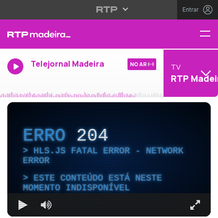
Entrar
Telejornal Madeira
NO AR
TV
RTP Madei
ERRO
204
HLS.JS FATAL ERROR - NETWORK
ERROR
ESTE CONTEÚDO ESTÁ NESTE
MOMENTO INDISPONÍVEL