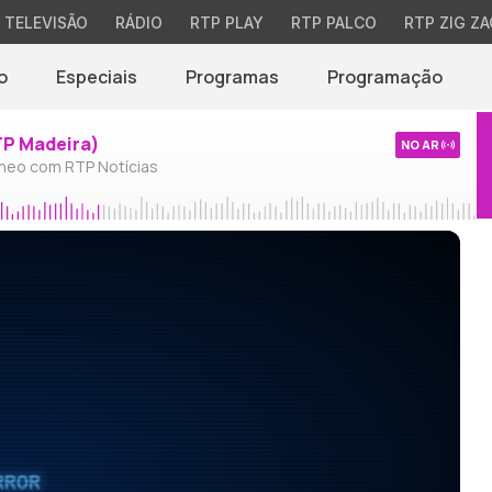
TELEVISÃO
RÁDIO
RTP PLAY
RTP PALCO
RTP ZIG ZA
o
Especiais
Programas
Programação
TP Madeira)
NO AR
neo com RTP Notícias
RROR