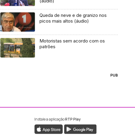
(áudio)
Queda de neve e de granizo nos
picos mais altos (áudio)
Motoristas sem acordo com os
patrões
PUB
Instale a aplicação
RTP Play
ebook da RTP Madeira
nstagram da RTP Madeira