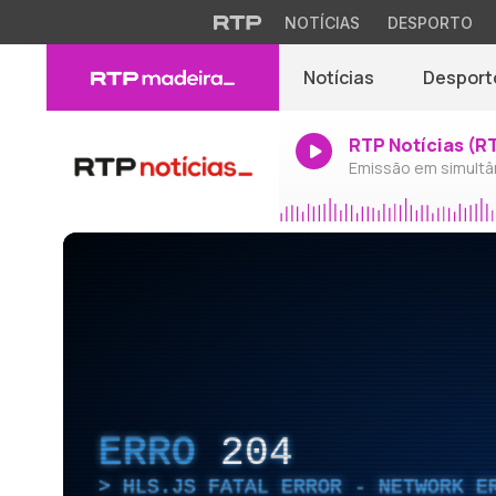
NOTÍCIAS
DESPORTO
Notícias
Desport
RTP Notícias (R
Emissão em simultâ
ERRO
204
HLS.JS FATAL ERROR - NETWORK E