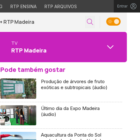
G
RTP ENSINA
RTP ARQUIVOS
Entrar
+ RTP Madeira
TV
RTP Madeira
Pode também gostar
Produção de árvores de fruto
exóticas e subtropicais (áudio)
Último dia da Expo Madeira
(áudio)
Aquacultura da Ponta do Sol