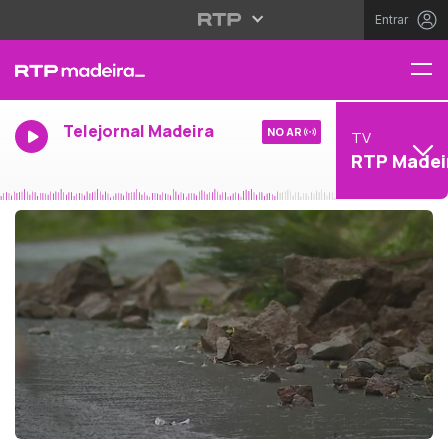
Entrar
Telejornal Madeira
NO AR
TV
RTP Madei