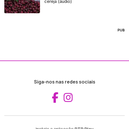
cereja (áudio)
PUB
Siga-nos nas redes sociais
Aceder ao Fac
Aceder ao I
Instale a aplicação
RTP Play