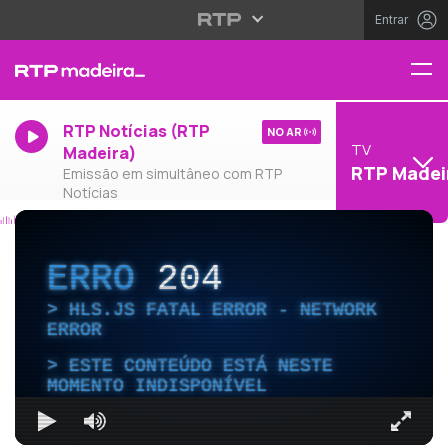
Entrar
RTP Notícias (RTP
NO AR
TV
Madeira)
RTP Madei
Emissão em simultâneo com RTP
Notícias
ERRO
204
HLS.JS FATAL ERROR - NETWORK
ERROR
ESTE CONTEÚDO ESTÁ NESTE
MOMENTO INDISPONÍVEL