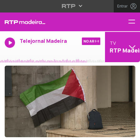
Entrar
Telejornal Madeira
NO AR
TV
RTP Madei