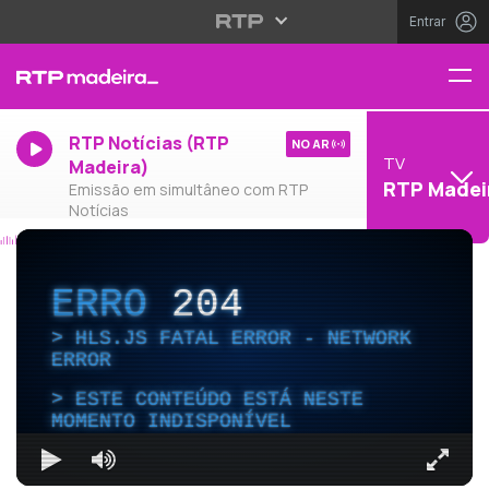
Entrar
RTP Notícias (RTP
NO AR
TV
Madeira)
RTP Madei
Emissão em simultâneo com RTP
Notícias
ERRO
204
HLS.JS FATAL ERROR - NETWORK
ERROR
ESTE CONTEÚDO ESTÁ NESTE
MOMENTO INDISPONÍVEL