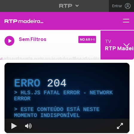
Entrar
Sem Filtros
NO AR
TV
RTP Madei
ERRO
204
HLS.JS FATAL ERROR - NETWORK
ERROR
ESTE CONTEÚDO ESTÁ NESTE
MOMENTO INDISPONÍVEL