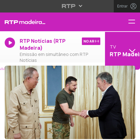
Entrar
RTP Notícias (RTP
NO AR
TV
Madeira)
RTP Madei
Emissão em simultâneo com RTP
Notícias